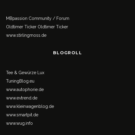
MBpassion Community / Forum
Oldtimer Ticker
Oldtimer Ticker
www.stirlingmoss.de
BLOGROLL
Tee & Gewürze Lux
TuningBlog.eu
www.autophorie.de
www.evtrend.de
www.kleinwagenblog.de
www.smartpit.de
www.wug.info