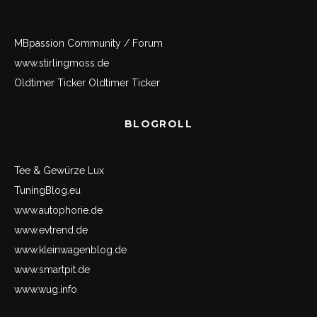
MBpassion Community / Forum
www.stirlingmoss.de
Oldtimer Ticker
Oldtimer Ticker
BLOGROLL
Tee & Gewürze Lux
TuningBlog.eu
www.autophorie.de
www.evtrend.de
www.kleinwagenblog.de
www.smartpit.de
www.wug.info