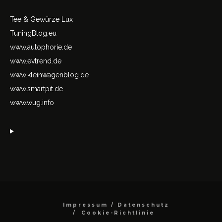
Tee & Gewürze Lux
TuningBlog.eu
www.autophorie.de
www.evtrend.de
www.kleinwagenblog.de
www.smartpit.de
www.wug.info
Impressum / Datenschutz
Cookie-Richtlinie