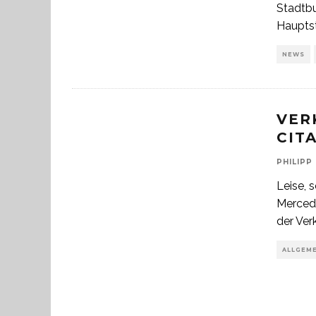
Stadtbu
Hauptst
NEWS
VER
CIT
PHILIPP
Leise, 
Mercede
der Ver
ALLGEM