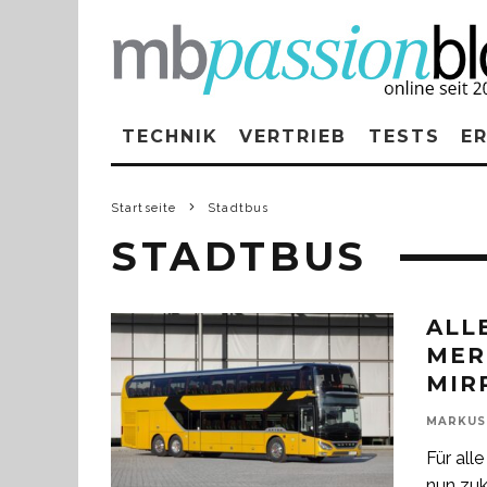
TECHNIK
VERTRIEB
TESTS
E
Startseite
Stadtbus
STADTBUS
ALL
MER
MIR
MARKUS
Für all
nun zuk