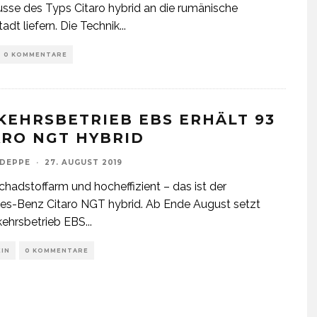
sse des Typs Citaro hybrid an die rumänische
adt liefern. Die Technik
...
0 KOMMENTARE
KEHRSBETRIEB EBS ERHÄLT 93
ARO NGT HYBRID
 DEPPE
·
27. AUGUST 2019
schadstoffarm und hocheffizient – das ist der
s-Benz Citaro NGT hybrid. Ab Ende August setzt
kehrsbetrieb EBS
...
EIN
0 KOMMENTARE