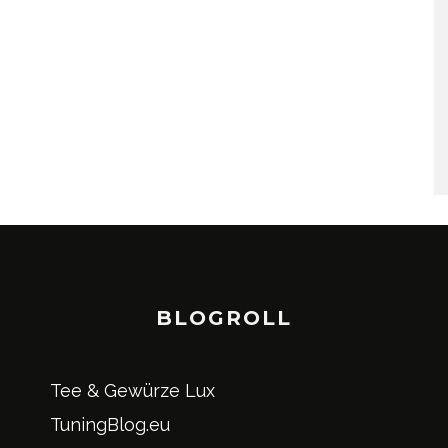
BLOGROLL
Tee & Gewürze Lux
TuningBlog.eu