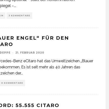
piegel –
...
EIN
3 KOMMENTARE
AUER ENGEL“ FÜR DEN
TARO
 DEPPE
·
21. FEBRUAR 2020
cedes-Benz eCitaro hat das Umweltzeichen „Blauer
bekommen. Es ist seit mehr als 40 Jahren das
zeichen der
...
0 KOMMENTARE
ORD: 55.555 CITARO