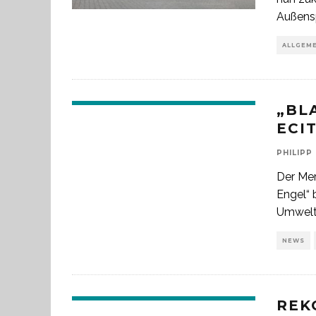
Außens
ALLGEM
„BL
ECI
PHILIPP
Der Mer
Engel“ 
Umwelt
NEWS
REK