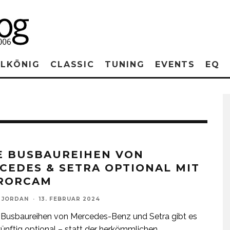
RLKÖNIG
CLASSIC
TUNING
EVENTS
EQ
E BUSBAUREIHEN VON
CEDES & SETRA OPTIONAL MIT
RORCAM
 JORDAN
·
13. FEBRUAR 2024
e Busbaureihen von Mercedes-Benz und Setra gibt es
ünftig optional – statt der herkömmlichen