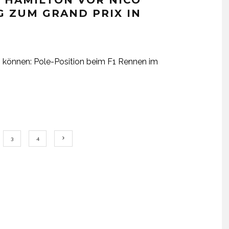
S HAMILTON VOR NICO
G ZUM GRAND PRIX IN
en können: Pole-Position beim F1 Rennen im
3
4