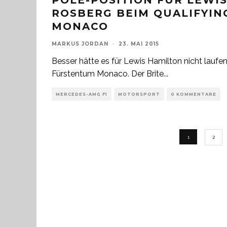
POLE-POSITION FÜR LEWI
ROSBERG BEIM QUALIFYIN
MONACO
MARKUS JORDAN
·
23. MAI 2015
Besser hätte es für Lewis Hamilton nicht lauf
Fürstentum Monaco. Der Brite
...
MERCEDES-AMG F1
MOTORSPORT
0 KOMMENTARE
1
2