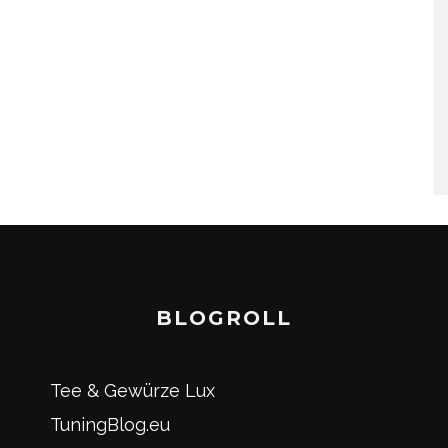
BLOGROLL
Tee & Gewürze Lux
TuningBlog.eu