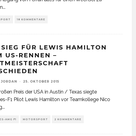
n
...
SPORT
18 KOMMENTARE
: SIEG FÜR LEWIS HAMILTON
M US-RENNEN –
TMEISTERSCHAFT
SCHIEDEN
 JORDAN
·
25. OKTOBER 2015
oßen Preis der USA in Austin / Texas siegte
s-F1 Pilot Lewis Hamilton vor Teamkollege Nico
g
...
S-AMG F1
MOTORSPORT
2 KOMMENTARE