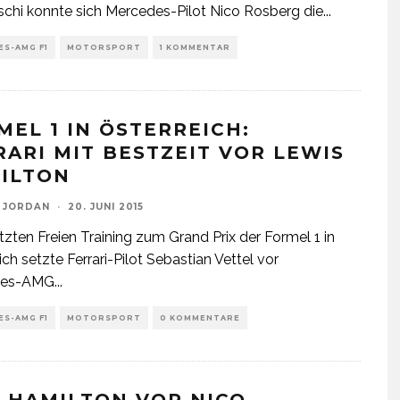
tschi konnte sich Mercedes-Pilot Nico Rosberg die
...
S-AMG F1
MOTORSPORT
1 KOMMENTAR
MEL 1 IN ÖSTERREICH:
RARI MIT BESTZEIT VOR LEWIS
ILTON
 JORDAN
·
20. JUNI 2015
tzten Freien Training zum Grand Prix der Formel 1 in
ich setzte Ferrari-Pilot Sebastian Vettel vor
des-AMG
...
S-AMG F1
MOTORSPORT
0 KOMMENTARE