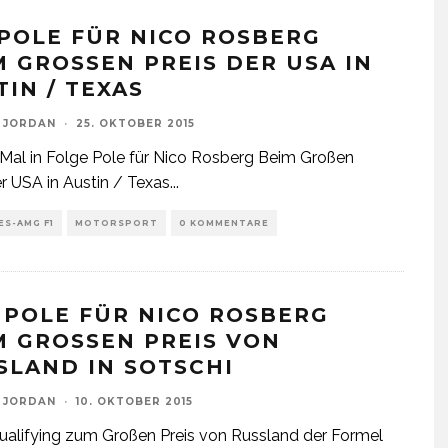
 POLE FÜR NICO ROSBERG
 GROSSEN PREIS DER USA IN A
IN / TEXAS
 JORDAN
·
25. OKTOBER 2015
Mal in Folge Pole für Nico Rosberg Beim Großen
er USA in Austin / Texas
...
S-AMG F1
MOTORSPORT
0 KOMMENTARE
: POLE FÜR NICO ROSBERG
M GROSSEN PREIS VON R
LAND IN SOTSCHI
 JORDAN
·
10. OKTOBER 2015
alifying zum Großen Preis von Russland der Formel