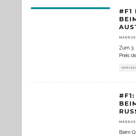
#F1
BEIM
UST
MARKUS
Zum 3. 
Preis d
MERCEDE
#F1
BEI
USS
MARKUS
Beim Qu