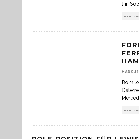
1 in So
MERCEDE
FOR
FER
HAM
MARKUS
Beim le
Österre
Merce
MERCEDE