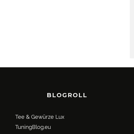
BLOGROLL
Tee & Gewürze Lux
TuningBlog.eu