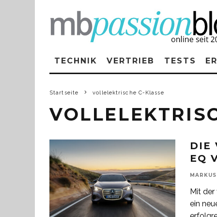
TECHNIK
VERTRIEB
TESTS
E
Startseite
vollelektrische C-Klasse
VOLLELEKTRIS
DIE
EQ 
MARKUS
Mit der
ein neu
erfolgr