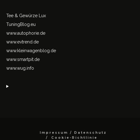
Tee & Gewürze Lux
TuningBlog.eu
www.autophorie.de
www.evtrend.de
www.kleinwagenblog.de
www.smartpit.de
www.wug.info
Impressum / Datenschutz
Cookie-Richtlinie