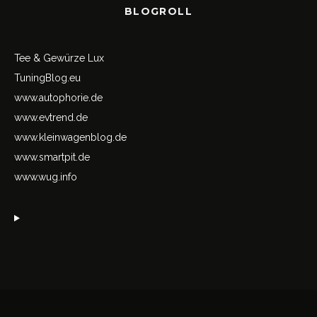
BLOGROLL
Tee & Gewürze Lux
TuningBlog.eu
www.autophorie.de
www.evtrend.de
www.kleinwagenblog.de
www.smartpit.de
www.wug.info