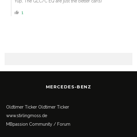
Yup, The GLC/C EQ are just the better car(s)
1
MERCEDES-BENZ
Oldtimer Ticker
Oldtimer Ticker
www.stirlingmoss.de
MBpassion Community / Forum