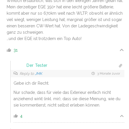
Wirklich erstaunlich, was sich in den wenigen Jahren getan hat.
Mein derzeitiger EQE 350+ hat eine leicht größere Batterie,
kommt aber nur so 670km weit nach WLTP, obwohl er ähnlich
viel wiegt, weniger Leistung hat, marginal größer ist und sogar
einen besseren CW-Wert hat. Von der Ladegeschwindigkeit
ganz zu schweigen.
…und der EQE ist trotzdem ein Top Auto!
31
Der Tester
Reply to
JMK
3 Monate zuvor
Gebe ich dir Recht.
Nur schade, dass für viele das Exterieur einfach nicht
anziehend wirkt (inkl. mir), dass sie diese Meinung, wie du
sie kommentierst, nicht selbst erleben können.
4