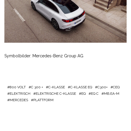
Symbolbilder: Mercedes-Benz Group AG
800 VOLT
C 300 +
C-KLASSE
C-KLASSE EQ
C300+
CEQ
ELEKTRISCH
ELEKTRISCHE C-KLASSE
EQ
EQ C
MB.EA-M
MERCEDES
PLATTFORM