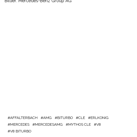
Bilder: Mercedes-Benz Group AG
AFFALTERBACH
AMG
BITURBO
CLE
ERLKONIG
MERCEDES
MERCEDESAMG
MYTHOS CLE
V8
V8 BITURBO