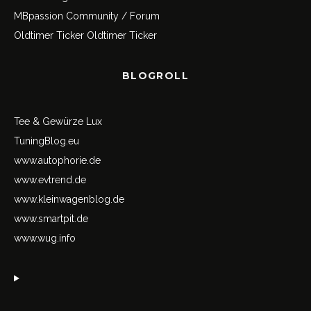
MBpassion Community / Forum
Oldtimer Ticker
Oldtimer Ticker
BLOGROLL
Tee & Gewürze Lux
TuningBlog.eu
www.autophorie.de
www.evtrend.de
www.kleinwagenblog.de
www.smartpit.de
www.wug.info