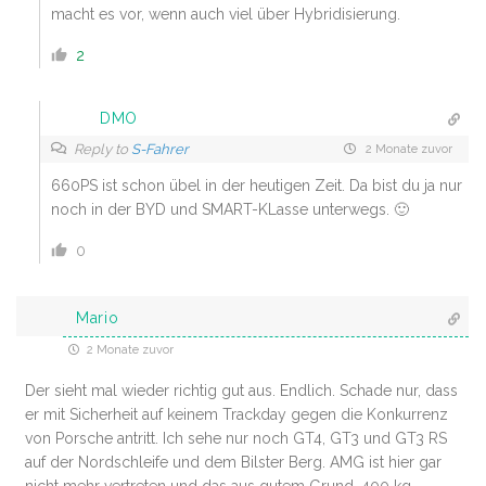
macht es vor, wenn auch viel über Hybridisierung.
2
DMO
Reply to
S-Fahrer
2 Monate zuvor
660PS ist schon übel in der heutigen Zeit. Da bist du ja nur
noch in der BYD und SMART-KLasse unterwegs. 🙂
0
Mario
2 Monate zuvor
Der sieht mal wieder richtig gut aus. Endlich. Schade nur, dass
er mit Sicherheit auf keinem Trackday gegen die Konkurrenz
von Porsche antritt. Ich sehe nur noch GT4, GT3 und GT3 RS
auf der Nordschleife und dem Bilster Berg. AMG ist hier gar
nicht mehr vertreten und das aus gutem Grund. 400 kg