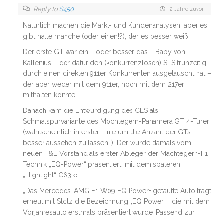
Reply to
S450
2 Jahre zuvor
Natürlich machen die Markt- und Kundenanalysen, aber es
gibt halte manche (oder einen!?), der es besser weiß.
Der erste GT war ein – oder besser das – Baby von
Källenius – der dafür den (konkurrenzlosen) SLS frühzeitig
durch einen direkten 911er Konkurrenten ausgetauscht hat –
der aber weder mit dem 911er, noch mit dem 217er
mithalten konnte.
Danach kam die Entwürdigung des CLS als
Schmalspurvariante des Möchtegern-Panamera GT 4-Türer
(wahrscheinlich in erster Linie um die Anzahl der GTs
besser aussehen zu lassen…). Der wurde damals vom
neuen F&E Vorstand als erster Ableger der Mächtegern-F1
Technik „EQ-Power“ präsentiert, mit dem späteren
„Highlight“ C63 e:
„Das Mercedes-AMG F1 W09 EQ Power+ getaufte Auto trägt
erneut mit Stolz die Bezeichnung „EQ Power+“, die mit dem
Vorjahresauto erstmals präsentiert wurde. Passend zur