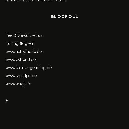
BLOGROLL
Tee & Gewürze Lux
TuningBlog.eu
www.autophorie.de
www.evtrend.de
www.kleinwagenblog.de
www.smartpit.de
www.wug.info