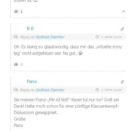
trollen ist. 😉
1
B B
Reply to
Gottlieb Daimler
2 Jahre zuvor
Oh. Es klang so glaubwürdig, dass mir das „virtuelle irony
tag“ nicht aufgefallen war. Na gut… 😀
0
Pano
Reply to
Gottlieb Daimler
2 Jahre zuvor
Sie meinen Franz-„Mir ist fad!“-Xaver tut nur so? Gott sei
Dank! Hatte mich schon für eine zünftige Klassenkampf-
Diskussion gewappnet…
Grüße
Pano