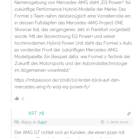
Namensgebung von Mercedes-AMG steht „EQ Power+“ für
zukünftige Performance Hybrid-Modelle der Marke. Das
Formel 1-Team nahm diesbezüglich eine Vorreiterrolle ein,
in dessen Fußstapfen das Mercedes-AMG Project ONE
Showcar trat, das vergangenes Jahr in Frankfurt vorgestellt
wurde. Mit der Bezeichnung EQ Power+ und seiner
hochmodernen Hybrid Power Unit steht das Formel 1-Auto
an vorderster Front der zukünftigen Mercedes-AMG
Modellpalette. Ein Beispiel dafür, wie Formel 1-Technik die
Zukunft des Motorsports und der Automobiltechnologie
im Allgemeinen vorantreibt.“
https://mbpassion.de/2018/02/erster-blick-auf-den-
mercedes-amg-f1-w09-eq-power-f1/
0
XRT 78
Reply to
S450
2 Jahre zuvor
Der AMG GT richtet sich an Kunden, die einen 911er mit