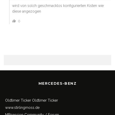
wird von solch geschmacklos konfigurierten Kisten wie
diese angezogen
0
MERCEDES-BENZ
Oldtimer Ticker
Oldtimer Ticker
www.stirlingmoss.de
MBpassion Community / Forum