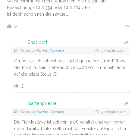
Wieso nimmt man bei E Autos nicht die PS Zahl als
Bezeichnung? CLA 354 oder CLA 224 z.B.?
Ist doch schon nah dran aktuell.
0
Snoubort
Reply to
Stefan Camaro
9 Monate zuvor
Grundsätzlich scheint das ja jetzt genau der „Trend“ (bzw.
der Plan) zu sein, siehe auch GLC400 etc. – nur halt nicht
auf die letzte Stelle 😉
3
Gartenpriester
Reply to
Stefan Camaro
9 Monate zuvor
Die Pferdestärke ist seit min. 1978 veraltet und wer immer
noch damit arbeitet sollte mal das Fenster auf Kipp stellen