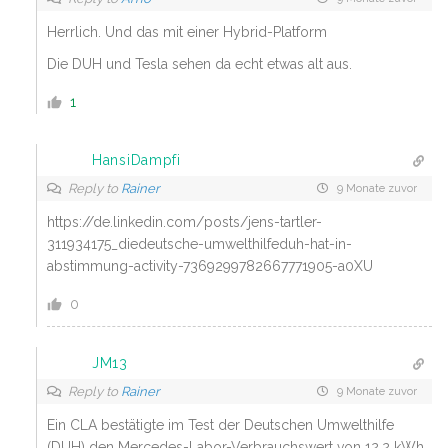
Herrlich. Und das mit einer Hybrid-Platform
Die DUH und Tesla sehen da echt etwas alt aus.
1
HansiDampfi
Reply to
Rainer
9 Monate zuvor
https://de.linkedin.com/posts/jens-tartler-
311934175_diedeutsche-umwelthilfeduh-hat-in-
abstimmung-activity-7369299782667771905-a0XU
0
JM13
Reply to
Rainer
9 Monate zuvor
Ein CLA bestätigte im Test der Deutschen Umwelthilfe
(DUH) den Mercedes-Labor-Verbrauchswert von 12,2 kWh