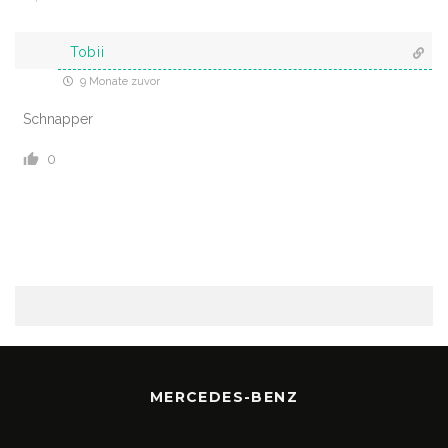
Tobii
9 Monate zuvor
Schnapper
0
MERCEDES-BENZ