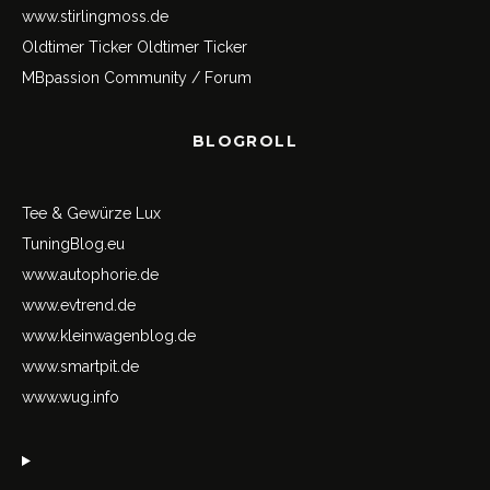
www.stirlingmoss.de
Oldtimer Ticker
Oldtimer Ticker
MBpassion Community / Forum
BLOGROLL
Tee & Gewürze Lux
TuningBlog.eu
www.autophorie.de
www.evtrend.de
www.kleinwagenblog.de
www.smartpit.de
www.wug.info