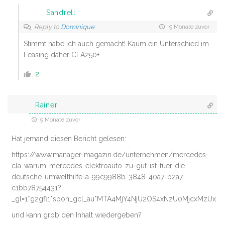
Sandrell
Reply to
Dominique
9 Monate zuvor
Stimmt habe ich auch gemacht! Kaum ein Unterschied im
Leasing daher CLA250+.
2
Rainer
9 Monate zuvor
Hat jemand diesen Bericht gelesen:
https://www.manager-magazin.de/unternehmen/mercedes-
cla-warum-mercedes-elektroauto-zu-gut-ist-fuer-die-
deutsche-umwelthilfe-a-99c9988b-3848-40a7-b2a7-
c1bb78754431?
_gl=1*g2gfl1*spon_gcl_au*MTA4MjY4NjU2OS4xNzU0MjcxMzUx
und kann grob den Inhalt wiedergeben?