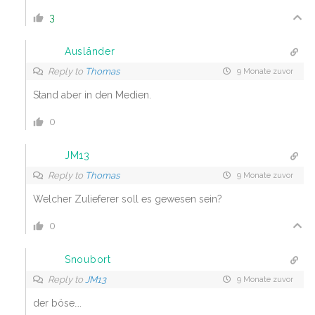
3
Ausländer
Reply to
Thomas
9 Monate zuvor
Stand aber in den Medien.
0
JM13
Reply to
Thomas
9 Monate zuvor
Welcher Zulieferer soll es gewesen sein?
0
Snoubort
Reply to
JM13
9 Monate zuvor
der böse….