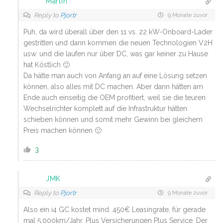
Martin
Reply to
Pjortr
9 Monate zuvor
Puh, da wird überall über den 11 vs. 22 kW-Onboard-Lader
gestritten und dann kommen die neuen Technologien V2H
usw. und die laufen nur über DC, was gar keiner zu Hause
hat Köstlich 🙂
Da hätte man auch von Anfang an auf eine Lösung setzen
können, also alles mit DC machen. Aber dann hätten am
Ende auch einseitig die OEM profitiert, weil sie die teuren
Wechselrichter komplett auf die Infrastruktur hätten
schieben können und somit mehr Gewinn bei gleichem
Preis machen können 🙁
3
JMK
Reply to
Pjortr
9 Monate zuvor
Also ein i4 GC kostet mind. 450€ Leasingrate, für gerade
mal 5.000km/Jahr. Plus Versicherungen Plus Service. Der