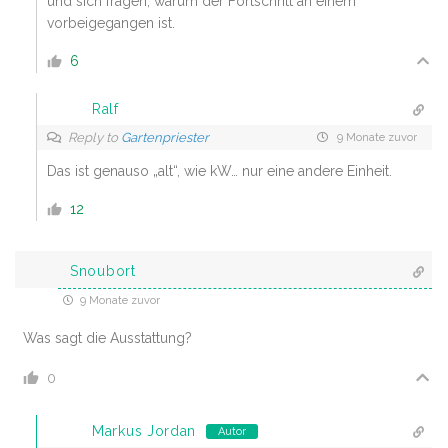
und sich fragen, warum der Fortschritt an einem
vorbeigegangen ist.
6
Ralf
Reply to
Gartenpriester
9 Monate zuvor
Das ist genauso „alt“, wie kW… nur eine andere Einheit.
12
Snoubort
9 Monate zuvor
Was sagt die Ausstattung?
0
Markus Jordan
Autor