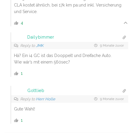
CLA kostet ähnlich, bei 17k km pa.und inkl. Versicherung
und Service.
4
Dailybimmer
Reply to
JMK
9 Monate zuvor
Hä? Ein i4 GC ist das Dooppelt und Dreifache Auto.
Wie wär’s mit einem 560sec?
1
Gottlieb
Reply to
Herr Holle
9 Monate zuvor
Gute Wahl!
1