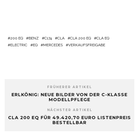
200 EQ
BENZ
C174
CLA
CLA 200 EQ
CLA EQ
ELECTRIC
EQ
MERCEDES
VERKAUFSFREIGABE
FRÜHERER ARTIKEL
ERLKÖNIG: NEUE BILDER VON DER C-KLASSE
MODELLPFLEGE
NÄCHSTER ARTIKEL
CLA 200 EQ FÜR 49.420,70 EURO LISTENPREIS
BESTELLBAR