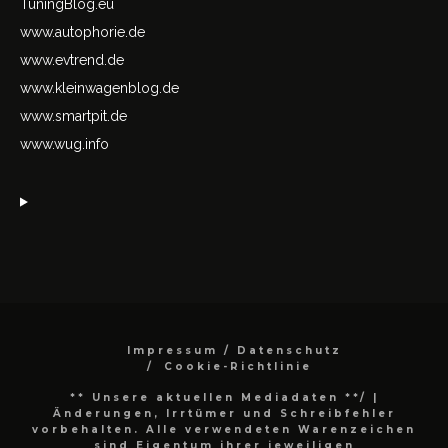
TuningBlog.eu
www.autophorie.de
www.evtrend.de
www.kleinwagenblog.de
www.smartpit.de
www.wug.info
Impressum / Datenschutz
Cookie-Richtlinie
** Unsere aktuellen Mediadaten **/
|
Änderungen, Irrtümer und Schreibfehler
vorbehalten. Alle verwendeten Warenzeichen
sind Eigentum ihrer jeweiligen