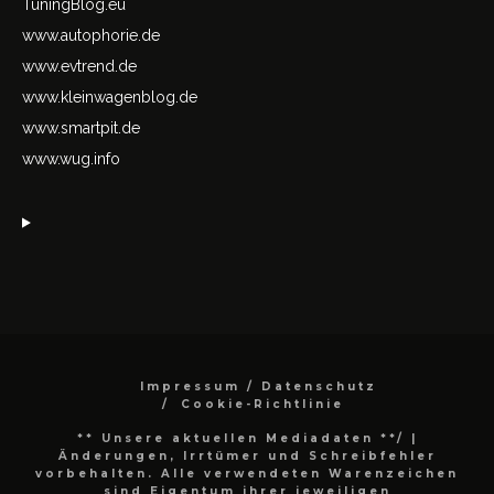
TuningBlog.eu
www.autophorie.de
www.evtrend.de
www.kleinwagenblog.de
www.smartpit.de
www.wug.info
Impressum / Datenschutz
Cookie-Richtlinie
** Unsere aktuellen Mediadaten **/
|
Änderungen, Irrtümer und Schreibfehler
vorbehalten. Alle verwendeten Warenzeichen
sind Eigentum ihrer jeweiligen