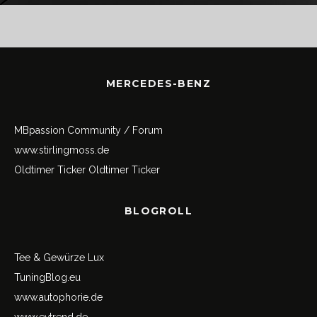
MERCEDES-BENZ
MBpassion Community / Forum
www.stirlingmoss.de
Oldtimer Ticker
Oldtimer Ticker
BLOGROLL
Tee & Gewürze Lux
TuningBlog.eu
www.autophorie.de
www.evtrend.de