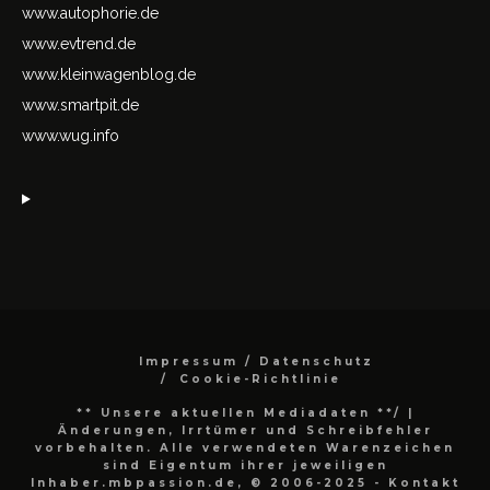
www.autophorie.de
www.evtrend.de
www.kleinwagenblog.de
www.smartpit.de
www.wug.info
Impressum / Datenschutz
Cookie-Richtlinie
** Unsere aktuellen Mediadaten **/
|
Änderungen, Irrtümer und Schreibfehler
vorbehalten. Alle verwendeten Warenzeichen
sind Eigentum ihrer jeweiligen
Inhaber.mbpassion.de, © 2006-2025 - Kontakt