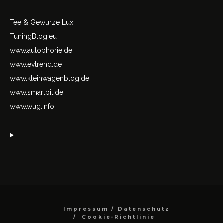
Tee & Gewürze Lux
TuningBlog.eu
www.autophorie.de
www.evtrend.de
www.kleinwagenblog.de
www.smartpit.de
www.wug.info
Impressum / Datenschutz
Cookie-Richtlinie