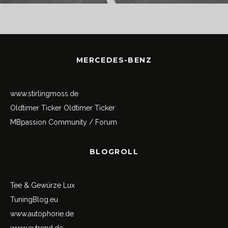
MERCEDES-BENZ
www.stirlingmoss.de
Oldtimer Ticker
Oldtimer Ticker
MBpassion Community / Forum
BLOGROLL
Tee & Gewürze Lux
TuningBlog.eu
www.autophorie.de
www.evtrend.de