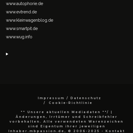
www.autophorie.de
www.evtrend.de
www.kleinwagenblog.de
www.smartpit.de
www.wug.info
Impressum / Datenschutz
Cookie-Richtlinie
** Unsere aktuellen Mediadaten **/
|
Änderungen, Irrtümer und Schreibfehler
vorbehalten. Alle verwendeten Warenzeichen
sind Eigentum ihrer jeweiligen
Inhaber.mbpassion.de, © 2006-2025 - Kontakt