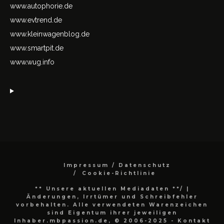
www.autophorie.de
www.evtrend.de
www.kleinwagenblog.de
www.smartpit.de
www.wug.info
Impressum / Datenschutz
Cookie-Richtlinie
** Unsere aktuellen Mediadaten **/
|
Änderungen, Irrtümer und Schreibfehler
vorbehalten. Alle verwendeten Warenzeichen
sind Eigentum ihrer jeweiligen
Inhaber.mbpassion.de, © 2006-2025 - Kontakt