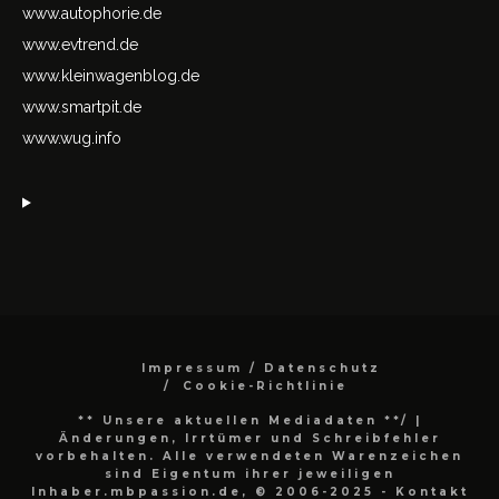
www.autophorie.de
www.evtrend.de
www.kleinwagenblog.de
www.smartpit.de
www.wug.info
Impressum / Datenschutz
Cookie-Richtlinie
** Unsere aktuellen Mediadaten **/
|
Änderungen, Irrtümer und Schreibfehler
vorbehalten. Alle verwendeten Warenzeichen
sind Eigentum ihrer jeweiligen
Inhaber.mbpassion.de, © 2006-2025 - Kontakt