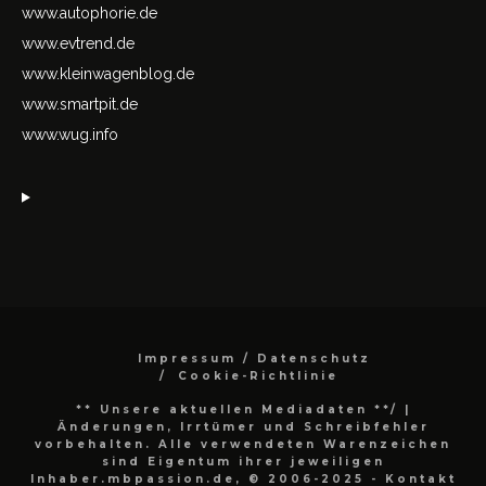
www.autophorie.de
www.evtrend.de
www.kleinwagenblog.de
www.smartpit.de
www.wug.info
Impressum / Datenschutz
Cookie-Richtlinie
** Unsere aktuellen Mediadaten **/
|
Änderungen, Irrtümer und Schreibfehler
vorbehalten. Alle verwendeten Warenzeichen
sind Eigentum ihrer jeweiligen
Inhaber.mbpassion.de, © 2006-2025 - Kontakt