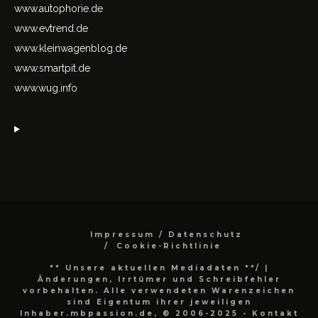
www.autophorie.de
www.evtrend.de
www.kleinwagenblog.de
www.smartpit.de
www.wug.info
Impressum / Datenschutz
Cookie-Richtlinie
** Unsere aktuellen Mediadaten **/
|
Änderungen, Irrtümer und Schreibfehler
vorbehalten. Alle verwendeten Warenzeichen
sind Eigentum ihrer jeweiligen
Inhaber.mbpassion.de, © 2006-2025 - Kontakt