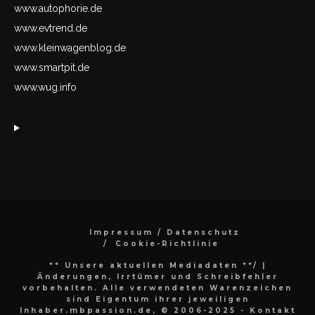
www.autophorie.de
www.evtrend.de
www.kleinwagenblog.de
www.smartpit.de
www.wug.info
Impressum / Datenschutz
Cookie-Richtlinie
** Unsere aktuellen Mediadaten **/
|
Änderungen, Irrtümer und Schreibfehler
vorbehalten. Alle verwendeten Warenzeichen
sind Eigentum ihrer jeweiligen
Inhaber.mbpassion.de, © 2006-2025 - Kontakt