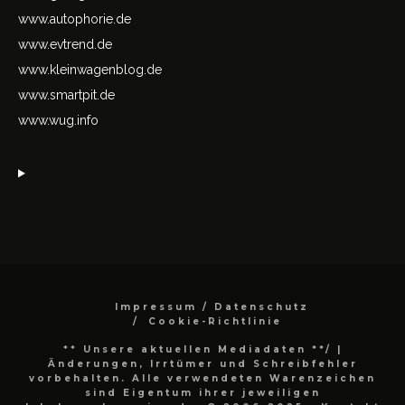
www.autophorie.de
www.evtrend.de
www.kleinwagenblog.de
www.smartpit.de
www.wug.info
Impressum / Datenschutz
Cookie-Richtlinie
** Unsere aktuellen Mediadaten **/
|
Änderungen, Irrtümer und Schreibfehler
vorbehalten. Alle verwendeten Warenzeichen
sind Eigentum ihrer jeweiligen