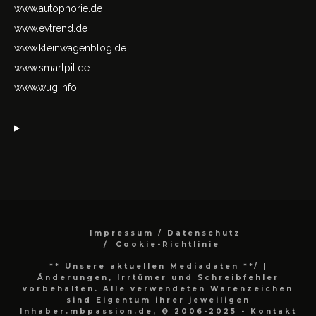
www.autophorie.de
www.evtrend.de
www.kleinwagenblog.de
www.smartpit.de
www.wug.info
Impressum / Datenschutz
Cookie-Richtlinie
** Unsere aktuellen Mediadaten **/
|
Änderungen, Irrtümer und Schreibfehler
vorbehalten. Alle verwendeten Warenzeichen
sind Eigentum ihrer jeweiligen
Inhaber.mbpassion.de, © 2006-2025 - Kontakt