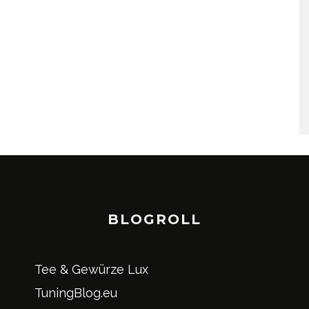
BLOGROLL
Tee & Gewürze Lux
TuningBlog.eu