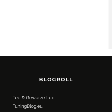
BLOGROLL
Tee & Gewürze Lux
TuningBlog.eu