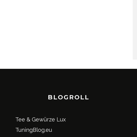
BLOGROLL
Tee & Gewürze Lux
TuningBlog.eu