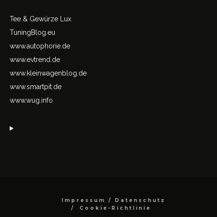
Tee & Gewürze Lux
TuningBlog.eu
www.autophorie.de
www.evtrend.de
www.kleinwagenblog.de
www.smartpit.de
www.wug.info
Impressum / Datenschutz
Cookie-Richtlinie