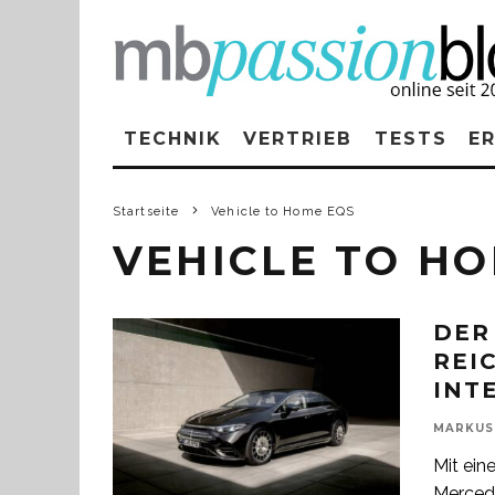
TECHNIK
VERTRIEB
TESTS
E
Startseite
Vehicle to Home EQS
VEHICLE TO H
DER
EIC
NTE
MARKUS
Mit ein
Mercede