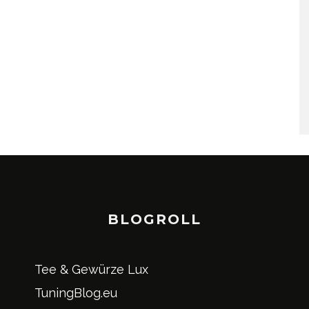
BLOGROLL
Tee & Gewürze Lux
TuningBlog.eu