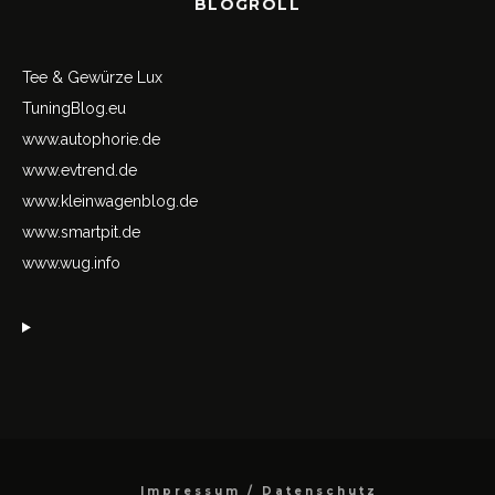
BLOGROLL
Tee & Gewürze Lux
TuningBlog.eu
www.autophorie.de
www.evtrend.de
www.kleinwagenblog.de
www.smartpit.de
www.wug.info
Impressum / Datenschutz