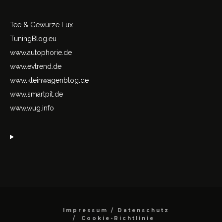
Tee & Gewürze Lux
TuningBlog.eu
www.autophorie.de
www.evtrend.de
www.kleinwagenblog.de
www.smartpit.de
www.wug.info
Impressum / Datenschutz
Cookie-Richtlinie