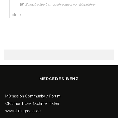
Zuletzt editiert am 2 Jahre zuvor von EQ44fahrer
0
MERCEDES-BENZ
MBpassion Community / Forum
Oldtimer Ticker
Oldtimer Ticker
www.stirlingmoss.de