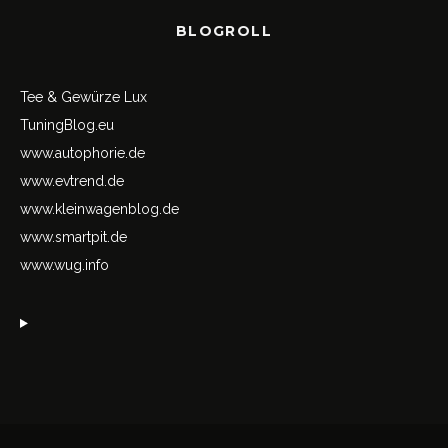
BLOGROLL
Tee & Gewürze Lux
TuningBlog.eu
www.autophorie.de
www.evtrend.de
www.kleinwagenblog.de
www.smartpit.de
www.wug.info