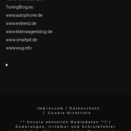
TuningBlog.eu
www.autophorie.de
www.evtrend.de
www.kleinwagenblog.de
www.smartpit.de
www.wug.info
Impressum / Datenschutz
Cookie-Richtlinie
** Unsere aktuellen Mediadaten **/
|
Änderungen, Irrtümer und Schreibfehler