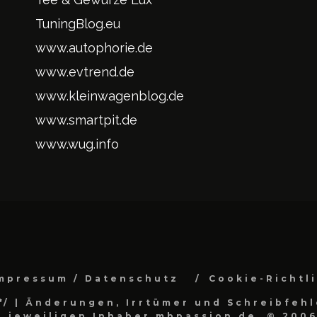
TuningBlog.eu
www.autophorie.de
www.evtrend.de
www.kleinwagenblog.de
www.smartpit.de
www.wug.info
mpressum / Datenschutz
Cookie-Richtl
*/
| Änderungen, Irrtümer und Schreibfehl
 jeweiligen Inhaber.mbpassion.de, © 2006