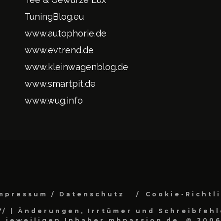
TuningBlog.eu
www.autophorie.de
www.evtrend.de
www.kleinwagenblog.de
www.smartpit.de
www.wug.info
mpressum / Datenschutz
Cookie-Richtl
*/
| Änderungen, Irrtümer und Schreibfehl
 jeweiligen Inhaber.mbpassion.de, © 2006