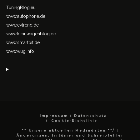
TuningBlog.eu
www.autophorie.de
www.evtrend.de
www.kleinwagenblog.de
www.smartpit.de
www.wug.info
Impressum / Datenschutz
Cookie-Richtlinie
** Unsere aktuellen Mediadaten **/
|
Änderungen, Irrtümer und Schreibfehler