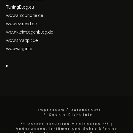
TuningBlog.eu
www.autophorie.de
www.evtrend.de
www.kleinwagenblog.de
www.smartpit.de
www.wug.info
Impressum / Datenschutz
Cookie-Richtlinie
** Unsere aktuellen Mediadaten **/
|
Änderungen, Irrtümer und Schreibfehler