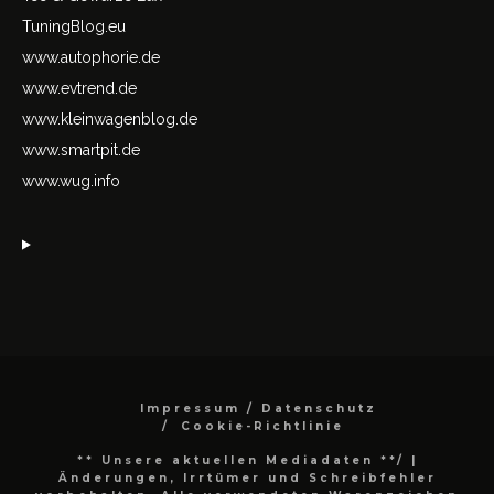
TuningBlog.eu
www.autophorie.de
www.evtrend.de
www.kleinwagenblog.de
www.smartpit.de
www.wug.info
Impressum / Datenschutz
Cookie-Richtlinie
** Unsere aktuellen Mediadaten **/
|
Änderungen, Irrtümer und Schreibfehler