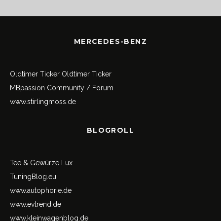
MERCEDES-BENZ
Oldtimer Ticker
Oldtimer Ticker
MBpassion Community / Forum
www.stirlingmoss.de
BLOGROLL
Tee & Gewürze Lux
TuningBlog.eu
www.autophorie.de
www.evtrend.de
www.kleinwagenblog.de