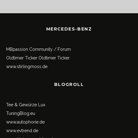
MERCEDES-BENZ
MBpassion Community / Forum
Oldtimer Ticker
Oldtimer Ticker
www.stirlingmoss.de
BLOGROLL
Tee & Gewürze Lux
TuningBlog.eu
www.autophorie.de
www.evtrend.de