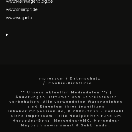
www.kleinwagenblog.de
www.smartpit.de
www.wug.info
Impressum / Datenschutz
Cookie-Richtlinie
** Unsere aktuellen Mediadaten **/
|
Änderungen, Irrtümer und Schreibfehler
vorbehalten. Alle verwendeten Warenzeichen
sind Eigentum ihrer jeweiligen
Inhaber.mbpassion.de, © 2006-2025 - Kontakt
siehe Impressum - alle Neuigkeiten rund um
Mercedes-Benz, Mercedes-AMG, Mercedes-
Maybach sowie smart & Subbrands..