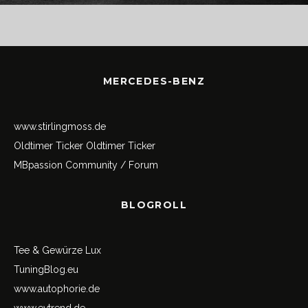
MERCEDES-BENZ
www.stirlingmoss.de
Oldtimer Ticker
Oldtimer Ticker
MBpassion Community / Forum
BLOGROLL
Tee & Gewürze Lux
TuningBlog.eu
www.autophorie.de
www.evtrend.de