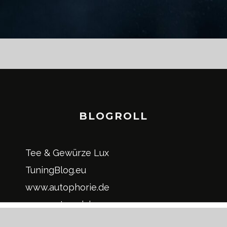
BLOGROLL
Tee & Gewürze Lux
TuningBlog.eu
www.autophorie.de
www.evtrend.de
www.kleinwagenblog.de