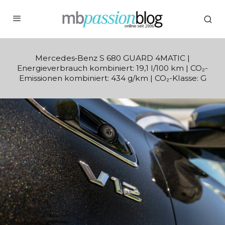
Mercedes‑Benz S 680 GUARD 4MATIC |
Energieverbrauch kombiniert: 19,1 l/100 km | CO₂-
Emissionen kombiniert: 434 g/km | CO₂-Klasse: G