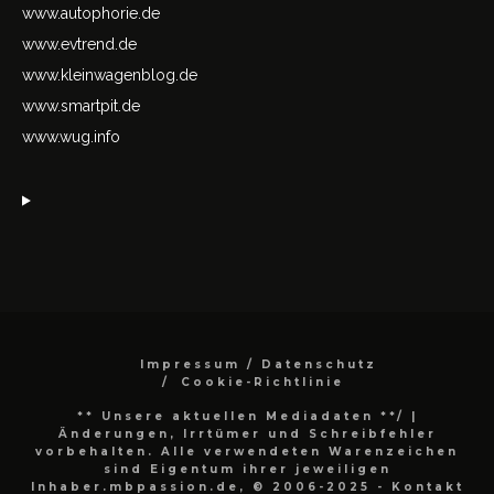
www.autophorie.de
www.evtrend.de
www.kleinwagenblog.de
www.smartpit.de
www.wug.info
Impressum / Datenschutz
Cookie-Richtlinie
** Unsere aktuellen Mediadaten **/
|
Änderungen, Irrtümer und Schreibfehler
vorbehalten. Alle verwendeten Warenzeichen
sind Eigentum ihrer jeweiligen
Inhaber.mbpassion.de, © 2006-2025 - Kontakt