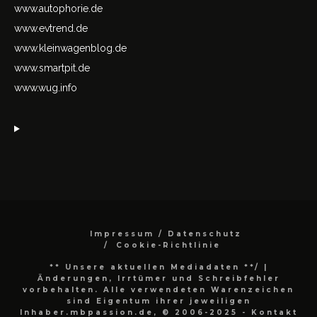
www.autophorie.de
www.evtrend.de
www.kleinwagenblog.de
www.smartpit.de
www.wug.info
Impressum / Datenschutz
Cookie-Richtlinie
** Unsere aktuellen Mediadaten **/
|
Änderungen, Irrtümer und Schreibfehler
vorbehalten. Alle verwendeten Warenzeichen
sind Eigentum ihrer jeweiligen
Inhaber.mbpassion.de, © 2006-2025 - Kontakt