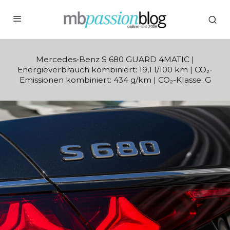
Mercedes‑Benz S 680 GUARD 4MATIC |
Energieverbrauch kombiniert: 19,1 l/100 km | CO₂-
Emissionen kombiniert: 434 g/km | CO₂-Klasse: G