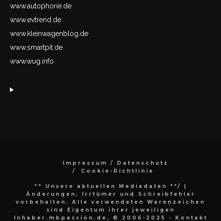
www.autophorie.de
www.evtrend.de
www.kleinwagenblog.de
www.smartpit.de
www.wug.info
Impressum / Datenschutz
Cookie-Richtlinie
** Unsere aktuellen Mediadaten **/
|
Änderungen, Irrtümer und Schreibfehler
vorbehalten. Alle verwendeten Warenzeichen
sind Eigentum ihrer jeweiligen
Inhaber.mbpassion.de, © 2006-2025 - Kontakt