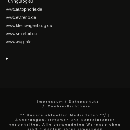
TuningBlog.eu
www.autophorie.de
www.evtrend.de
www.kleinwagenblog.de
www.smartpit.de
www.wug.info
Impressum / Datenschutz
Cookie-Richtlinie
** Unsere aktuellen Mediadaten **/
|
Änderungen, Irrtümer und Schreibfehler
vorbehalten. Alle verwendeten Warenzeichen
sind Eigentum ihrer jeweiligen