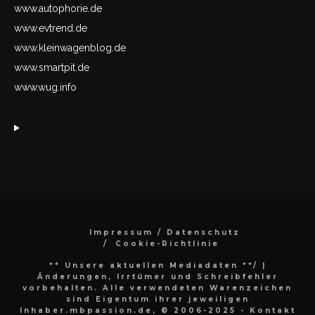
www.autophorie.de
www.evtrend.de
www.kleinwagenblog.de
www.smartpit.de
www.wug.info
Impressum / Datenschutz
Cookie-Richtlinie
** Unsere aktuellen Mediadaten **/
|
Änderungen, Irrtümer und Schreibfehler
vorbehalten. Alle verwendeten Warenzeichen
sind Eigentum ihrer jeweiligen
Inhaber.mbpassion.de, © 2006-2025 - Kontakt