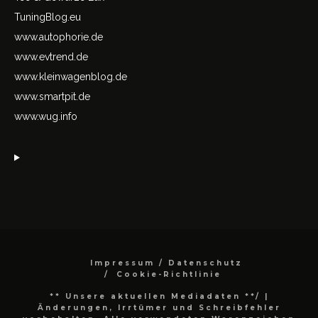
TuningBlog.eu
www.autophorie.de
www.evtrend.de
www.kleinwagenblog.de
www.smartpit.de
www.wug.info
Impressum / Datenschutz
Cookie-Richtlinie
** Unsere aktuellen Mediadaten **/
|
Änderungen, Irrtümer und Schreibfehler