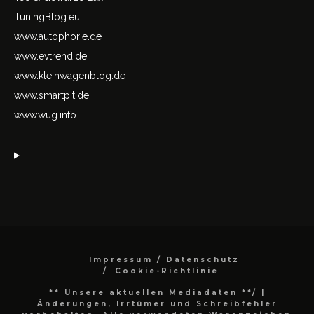
TuningBlog.eu
www.autophorie.de
www.evtrend.de
www.kleinwagenblog.de
www.smartpit.de
www.wug.info
Impressum / Datenschutz
Cookie-Richtlinie
** Unsere aktuellen Mediadaten **/
|
Änderungen, Irrtümer und Schreibfehler